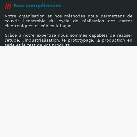
Nos compétences
Notre organisation et nos méthodes nous permettent de
couvrir l’ensemble du cycle de réalisation des cartes
électroniques et câbles à façon.
Grâce à notre expertise nous sommes capables de réaliser
l’étude, l’industrialisation, le prototypage, la production en
série et le test de vos produits.
En savoir plus